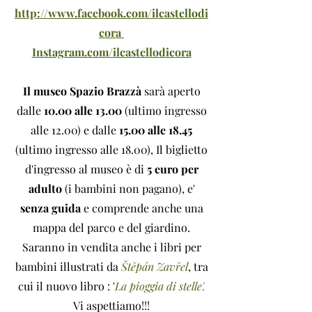
http://www.facebook.com/ilcastellodi
cora
Instagram.com/ilcastellodicora
Il museo Spazio Brazzà
sarà aperto
dalle
10.00 alle 13.00
(ultimo ingresso
alle 12.00) e dalle
15.00 alle 18.45
(ultimo ingresso alle 18.00), Il biglietto
d'ingresso al museo è di
5 euro per
adulto
(i bambini non pagano), e'
senza guida
e comprende anche una
mappa del parco e del giardino.
Saranno in vendita anche i libri per
bambini illustrati da
Štěpán Zavřel
, tra
cui il nuovo libro : '
La pioggia di stelle'.
Vi aspettiamo!!!