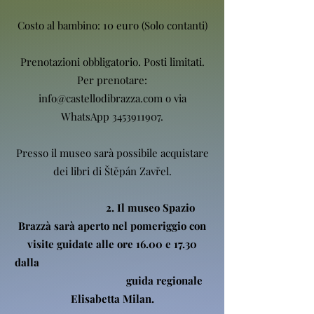
Costo al bambino: 10 euro (Solo contanti)
Prenotazioni obbligatorio. Posti limitati.
Per prenotare:
info@castellodibrazza.com
o via
WhatsApp
3453911907
.
Presso il museo sarà possibile acquistare
dei libri di Štěpán Zavřel.
2. Il museo Spazio
Brazzà sarà aperto nel pomeriggio con
visite guidate alle ore 16.00 e 17.30
dalla
guida regionale
Elisabetta Milan.