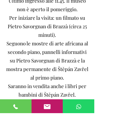
Ultimo ingresso alle 11.45. Il museo
non è aperto il pomeriggio.
Per iniziare la visita: un filmato su
Pietro Savorgnan di Brazzà (circa 25
minuti).
Seguono le mostre di arte africana al
secondo piano, pannelli informativi
su Pietro Savorgnan di Brazzà e la
mostra permanente di Štěpán Zavřel
al primo piano.
Saranno in vendita anche i libri per
bambini di Štěpán Zavřel.
l'ingresso al museo è il grande
cancello dopo l'ingresso al castello,
solo per i visitatori del museo Spazio