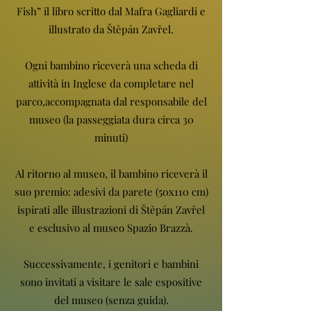
Fish” il libro scritto dal Mafra Gagliardi e
illustrato da Štěpán Zavřel.
Ogni bambino riceverà una scheda di
attività in Inglese da completare nel
parco,accompagnata dal responsabile del
museo (la passeggiata dura circa 30
minuti)
Al ritorno al museo, il bambino riceverà il
suo premio: adesivi da parete (50x110 cm)
ispirati alle illustrazioni di Štěpán Zavřel
e esclusivo al museo Spazio Brazzà.
Successivamente, i genitori e bambini
sono invitati a visitare le sale espositive
del museo (senza guida).