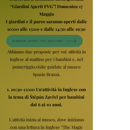
“Giardini Aperti FVG”! Domenica 17
Maggio
I giardini e il parco saranno aperti dalle
10:00 alle 13:00 e dalle 14:30 alle
19:30
GIARDINI APERTI FVG DEPLIANT
Abbiamo due proposte per voi: attività in
Inglese al mattino per i bambini e, nel
pomeriggio,visite guidate al museo
Spazio Brazzà.
10:30-12:00 Un'attività in Inglese con
la tema di Štěpán Zavřel per bambini
dai 6 ai 10 anni.
L'attività inizia al museo, dove iniziamo
con una lettura in Inglese “The Magic