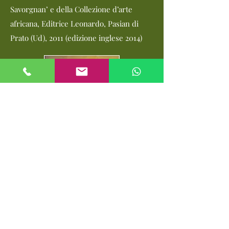
Savorgnan’ e della Collezione d’arte
africana, Editrice Leonardo, Pasian di
Prato (Ud), 2011 (edizione inglese 2014)
Privacy Policy
Cookies Policy
©2017 by Habitat Brazz
à
. Proudly created with Wix.com