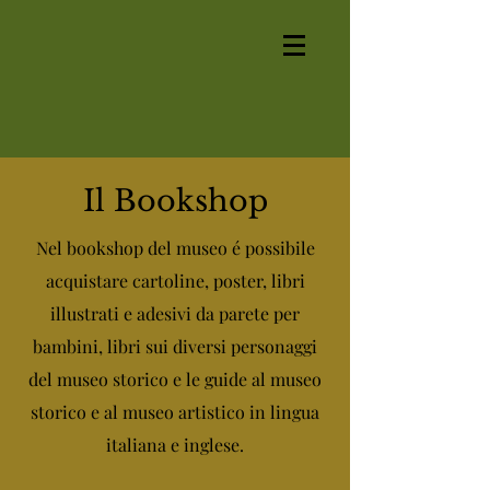
Il Bookshop
Nel bookshop del museo é possibile
acquistare cartoline, poster, libri
illustrati e adesivi da parete per
bambini, libri sui diversi personaggi
del museo storico e le guide al museo
storico e al museo artistico in lingua
italiana e inglese.